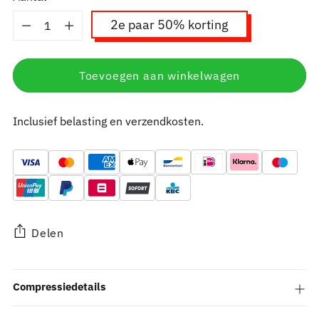
Aantal
2e paar 50% korting
Toevoegen aan winkelwagen
Inclusief belasting en verzendkosten.
Delen
Product
Compressiedetails
toevoegen
aan