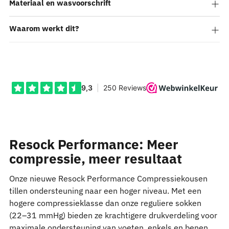
winkelwagen
Materiaal en wasvoorschrift
Waarom werkt dit?
Resock Performance: Meer
compressie, meer resultaat
Onze nieuwe Resock Performance Compressiekousen
tillen ondersteuning naar een hoger niveau. Met een
hogere compressieklasse dan onze reguliere sokken
(22–31 mmHg) bieden ze krachtigere drukverdeling voor
maximale ondersteuning van voeten, enkels en benen.