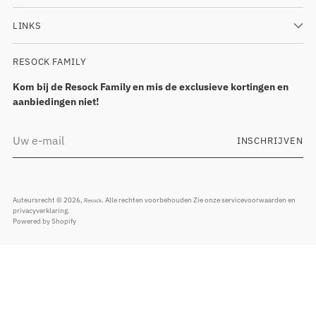
LINKS
RESOCK FAMILY
Kom bij de Resock Family en mis de exclusieve kortingen en
aanbiedingen niet!
Uw
INSCHRIJVEN
e-
mail
Auteursrecht © 2026,
. Alle rechten voorbehouden Zie onze servicevoorwaarden en
Resock
privacyverklaring.
Powered by Shopify