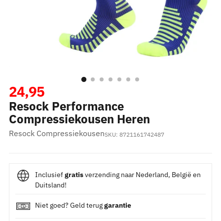
Normale
24,95
Resock Performance
prijs
Compressiekousen Heren
Resock Compressiekousen
SKU: 8721161742487
Inclusief
gratis
verzending naar Nederland, België en
Duitsland!
Niet goed? Geld terug
garantie