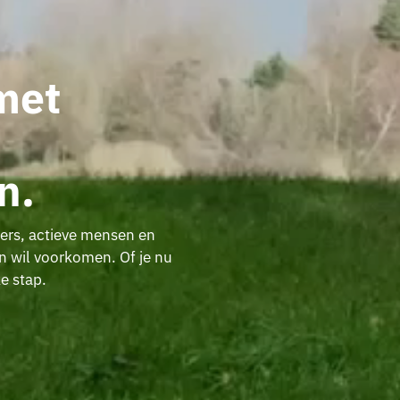
 met
n.
ers, actieve mensen en
en wil voorkomen. Of je nu
ke stap.