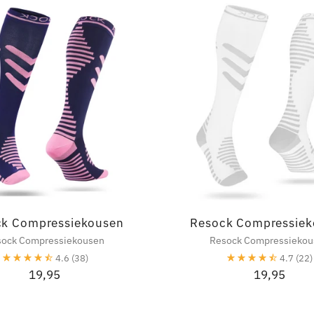
ck Compressiekousen
Resock Compressiek
sock Compressiekousen
Resock Compressiekou
4.6
(38)
4.7
(22)
19,95
19,95