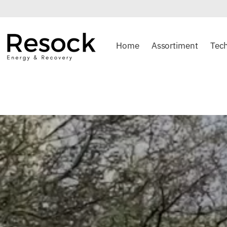
Home
Assortiment
Tec
Resock Compressiekousen voor spo