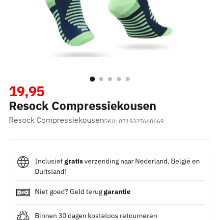
Normale
19,95
Resock Compressiekousen
prijs
Resock Compressiekousen
SKU: 8719327660669
Inclusief
gratis
verzending naar Nederland, België en
Duitsland!
Niet goed? Geld terug
garantie
Binnen 30 dagen kosteloos retourneren