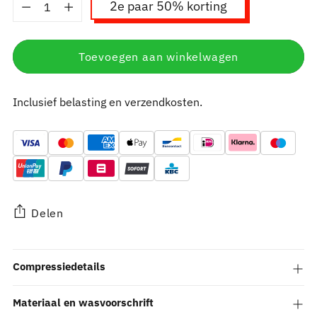
Aantal
2e paar 50% korting
Toevoegen aan winkelwagen
Inclusief belasting en verzendkosten.
Delen
Product
Compressiedetails
toevoegen
aan
winkelwagen
Materiaal en wasvoorschrift