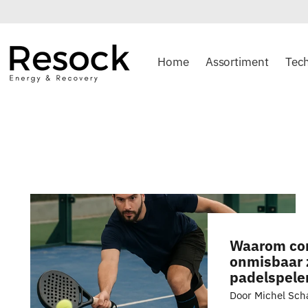
Duitsland!
Home
Assortiment
Tec
Waarom co
onmisbaar z
padelspele
Door Michel Sch