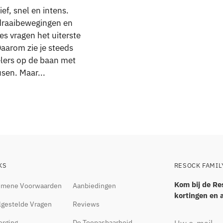
ief, snel en intens.
 draaibewegingen en
es vragen het uiterste
Daarom zie je steeds
lers op de baan met
sen. Maar...
KS
RESOCK FAMIL
Kom bij de Re
emene Voorwaarden
Aanbiedingen
kortingen en 
lgestelde Vragen
Reviews
Uw
orging
De Toepasbaarheid